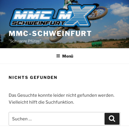
Zum
Inhalt
springen
MMC-SCHWEINFURT
"Schwarze Pfütze"
Menü
NICHTS GEFUNDEN
Das Gesuchte konnte leider nicht gefunden werden.
Vielleicht hilft die Suchfunktion.
Suchen
Suche
nach: