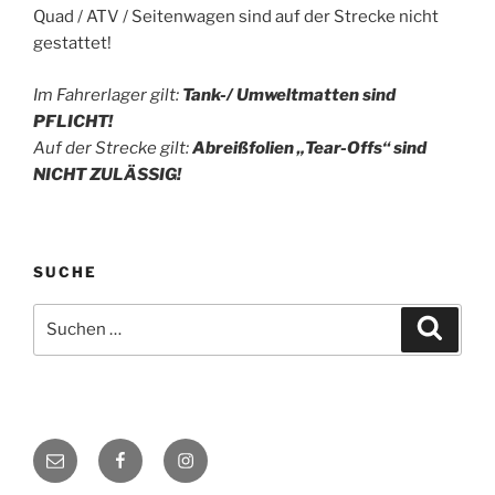
Quad / ATV / Seitenwagen sind auf der Strecke nicht
gestattet!
Im Fahrerlager gilt:
Tank-/ Umweltmatten
sind
PF
LICHT!
Auf der Strecke gilt:
Abrei
ßfolien „Tear-Offs“
sind
NIC
HT ZULÄSSIG!
SUCHE
Suchen
Suche
nach:
E-
Facebook
Instagram
Mail