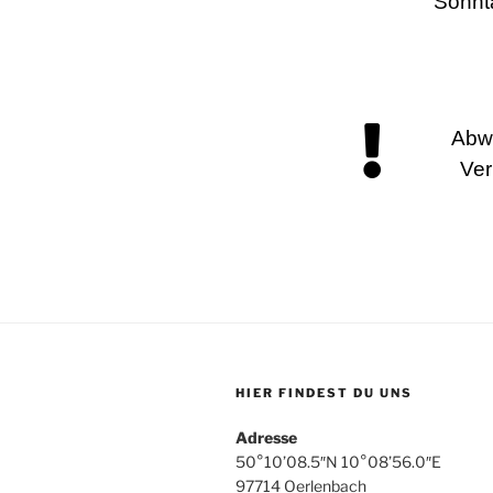
Sonnta
Abwe
Ver
HIER FINDEST DU UNS
Adresse
50°10’08.5″N 10°08’56.0″E
97714 Oerlenbach