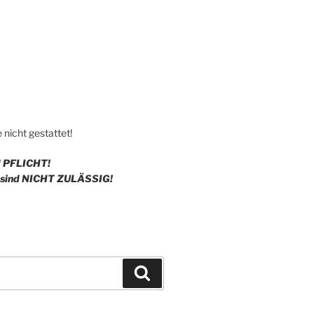
nicht gestattet!
d
PF
LICHT!
sind
NIC
HT ZULÄSSIG!