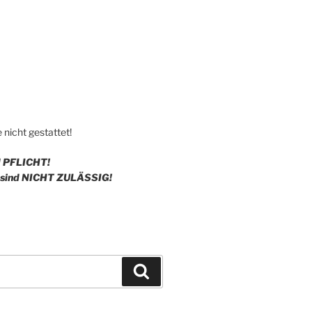
nicht gestattet!
d
PF
LICHT!
sind
NIC
HT ZULÄSSIG!