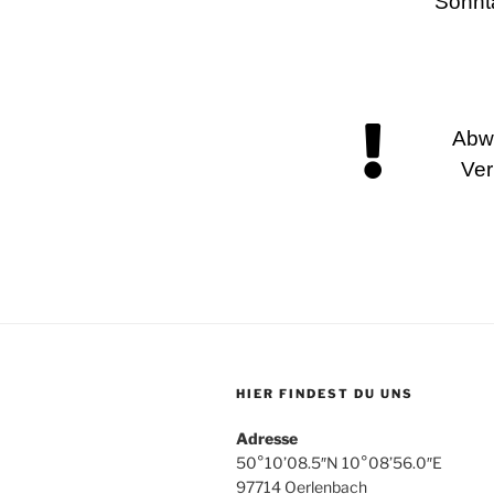
Sonnta
Abwe
Ver
HIER FINDEST DU UNS
Adresse
50°10’08.5″N 10°08’56.0″E
97714 Oerlenbach