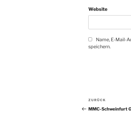
Website
Name, E-Mail-A
speichern.
Beitragsnav
Vorheriger
ZURÜCK
Beitrag
MMC-Schweinfurt G