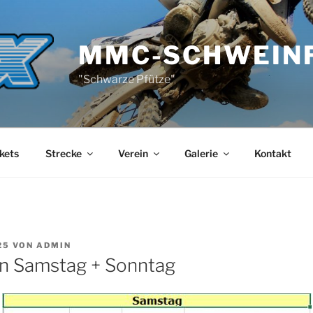
MMC-SCHWEIN
"Schwarze Pfütze"
kets
Strecke
Verein
Galerie
Kontakt
25
VON
ADMIN
n Samstag + Sonntag