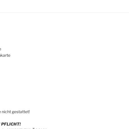
e
nkarte
nicht gestattet!
d
PF
LICHT!