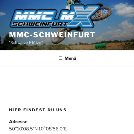
Zum
Inhalt
springen
MMC-SCHWEINFURT
"Schwarze Pfütze"
Menü
HIER FINDEST DU UNS
Adresse
50°10’08.5″N 10°08’56.0″E